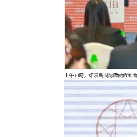
上午
10
時，諾漫斯團隊陸續趕到